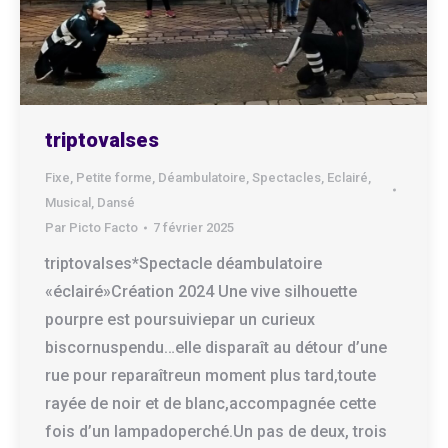
triptovalses
Fixe
,
Petite forme
,
Déambulatoire
,
Spectacles
,
Eclairé
,
Musical
,
Dansé
Par
Picto Facto
7 février 2025
triptovalses*Spectacle déambulatoire
«éclairé»Création 2024 Une vive silhouette
pourpre est poursuiviepar un curieux
biscornuspendu…elle disparaît au détour d’une
rue pour reparaîtreun moment plus tard,toute
rayée de noir et de blanc,accompagnée cette
fois d’un lampadoperché.Un pas de deux, trois