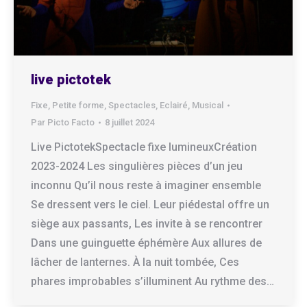
live pictotek
Fixe
,
Petite forme
,
Spectacles
,
Eclairé
,
Musical
Par
Picto Facto
8 juillet 2024
Live PictotekSpectacle fixe lumineuxCréation
2023-2024 Les singulières pièces d’un jeu
inconnu Qu’il nous reste à imaginer ensemble
Se dressent vers le ciel. Leur piédestal offre un
siège aux passants, Les invite à se rencontrer
Dans une guinguette éphémère Aux allures de
lâcher de lanternes. À la nuit tombée, Ces
phares improbables s’illuminent Au rythme des…