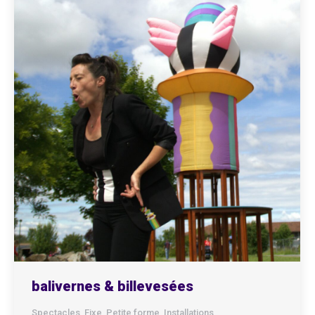
balivernes & billevesées
Spectacles
,
Fixe
,
Petite forme
,
Installations