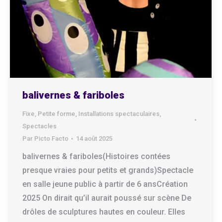
balivernes & fariboles
Fixe
,
Petite forme
,
Installations spectaculaires
,
Spectacles
Par
Picto Facto
14 août 2025
balivernes & fariboles(Histoires contées
presque vraies pour petits et grands)Spectacle
en salle jeune public à partir de 6 ansCréation
2025 On dirait qu’il aurait poussé sur scène De
drôles de sculptures hautes en couleur. Elles