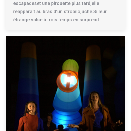
escapadeset une pirouette plus tard,elle
réapparait au bras d’un strobilojuché.Si leur
étrange valse à trois temps en surprend…