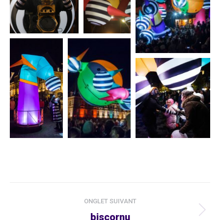
Navigation
ONGLET SUIVANT
de
Projets
biscornu