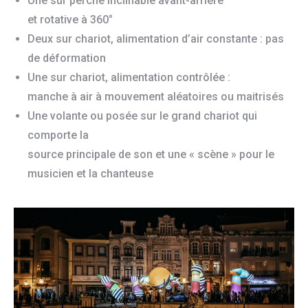
Une sur perche inclinable avant-arrière
et rotative à 360°
Deux sur chariot, alimentation d’air constante : pas
de déformation
Une sur chariot, alimentation contrôlée :
manche à air à mouvement aléatoires ou maitrisés
Une volante ou posée sur le grand chariot qui
comporte la
source principale de son et une « scène » pour le
musicien et la chanteuse