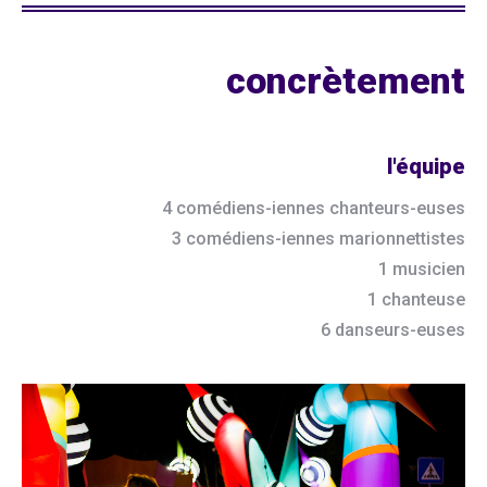
concrètement
l'équipe
4 comédiens-iennes chanteurs-euses
3 comédiens-iennes marionnettistes
1 musicien
1 chanteuse
6 danseurs-euses