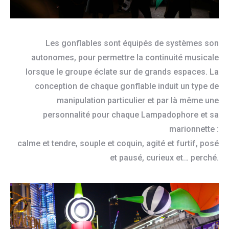
Les gonflables sont équipés de systèmes son
autonomes, pour permettre la continuité musicale
lorsque le groupe éclate sur de grands espaces. La
conception de chaque gonflable induit un type de
manipulation particulier et par là même une
personnalité pour chaque Lampadophore et sa
marionnette :
calme et tendre, souple et coquin, agité et furtif, posé
et pausé, curieux et… perché.